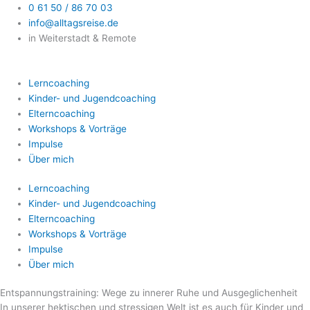
Zum
0 61 50 / 86 70 03
Inhalt
info@alltagsreise.de
springen
in Weiterstadt & Remote
Lerncoaching
Kinder- und Jugendcoaching
Elterncoaching
Workshops & Vorträge
Impulse
Über mich
Lerncoaching
Kinder- und Jugendcoaching
Elterncoaching
Workshops & Vorträge
Impulse
Über mich
Entspannungstraining: Wege zu innerer Ruhe und Ausgeglichenheit
In unserer hektischen und stressigen Welt ist es auch für Kinder und