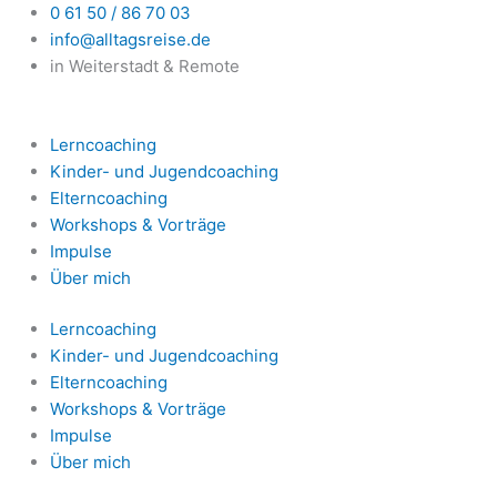
Zum
0 61 50 / 86 70 03
Inhalt
info@alltagsreise.de
springen
in Weiterstadt & Remote
Lerncoaching
Kinder- und Jugendcoaching
Elterncoaching
Workshops & Vorträge
Impulse
Über mich
Lerncoaching
Kinder- und Jugendcoaching
Elterncoaching
Workshops & Vorträge
Impulse
Über mich