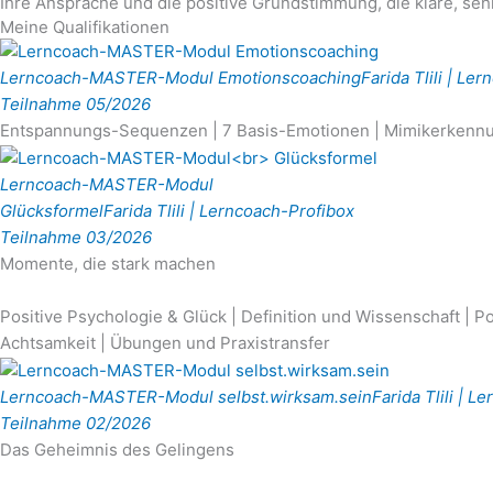
Ihre Ansprache und die positive Grundstimmung, die klare, sehr
Meine Qualifikationen
Lerncoach-MASTER-Modul Emotionscoaching
Farida Tlili | Le
Teilnahme 05/2026
Entspannungs-Sequenzen | 7 Basis-Emotionen | Mimikerkennung 
Lerncoach-MASTER-Modul
Glücksformel
Farida Tlili | Lerncoach-Profibox
Teilnahme 03/2026
Momente, die stark machen
Positive Psychologie & Glück | Definition und Wissenschaft | P
Achtsamkeit | Übungen und Praxistransfer
Lerncoach-MASTER-Modul selbst.wirksam.sein
Farida Tlili | 
Teilnahme 02/2026
Das Geheimnis des Gelingens